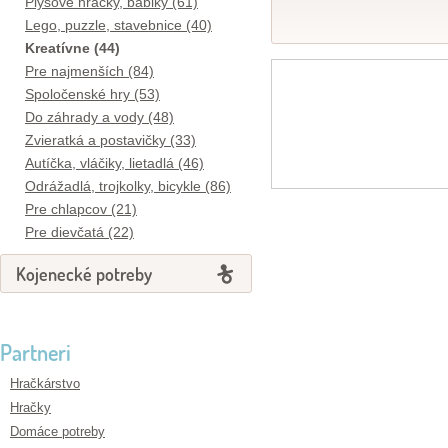
Plyšové hračky, bábiky (61)
Lego, puzzle, stavebnice (40)
Kreatívne (44)
Pre najmenších (84)
Spoločenské hry (53)
Do záhrady a vody (48)
Zvieratká a postavičky (33)
Autíčka, vláčiky, lietadlá (46)
Odrážadlá, trojkolky, bicykle (86)
Pre chlapcov (21)
Pre dievčatá (22)
Kojenecké potreby
Partneri
Hračkárstvo
Hračky
Domáce potreby