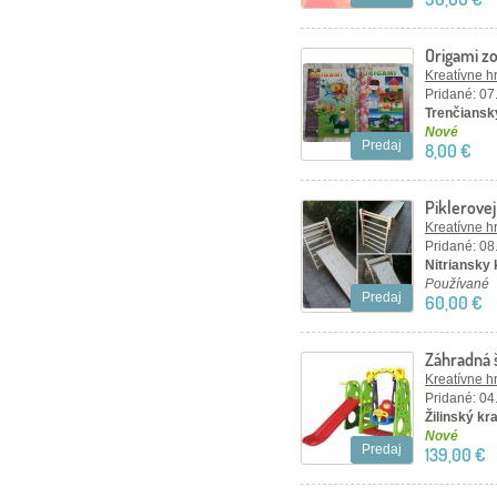
Origami zo
Kreatívne h
Pridané: 07
Trenčiansky
Nové
Predaj
8,00 €
Piklerovej
Kreatívne h
Pridané: 08
Nitriansky
Používané
Predaj
60,00 €
Záhradná 
basketba
Kreatívne h
Pridané: 04
Žilinský kra
Nové
Predaj
139,00 €