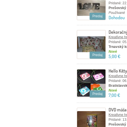
Pridané: 22
Prešovský 
Používané
Predaj
Dohodou
Dekoračný
Kreatívne h
Pridané: 05
Trnavský k
Nové
Predaj
5,00 €
Hello Kit
Kreatívne h
Pridané: 06
Bratislavsk
Nové
Predaj
7,00 €
DVD máša
Kreatívne h
Pridané: 13
Prešovský 