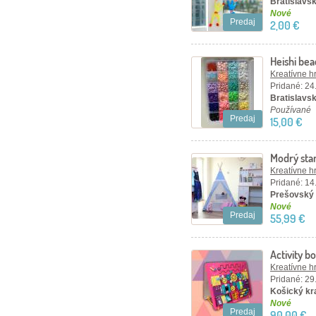
Bratislavský
Nové
Predaj
2,00 €
Heishi bea
5mm
Kreatívne h
Pridané: 24
Bratislavsk
Používané
Predaj
15,00 €
Modrý sta
Kreatívne h
Pridané: 14
Prešovský 
Nové
Predaj
55,99 €
Activity 
Kreatívne h
Pridané: 29
Košický kra
Nové
Predaj
90,00 €