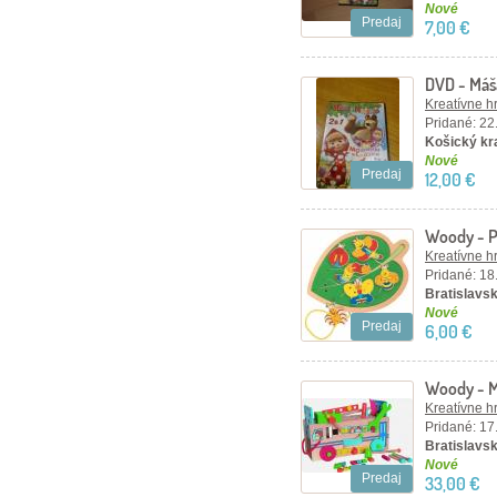
Nové
Predaj
7,00 €
DVD - Máš
Kreatívne h
Pridané: 22
Košický kra
Nové
Predaj
12,00 €
Woody - Pr
chrobáčik
Kreatívne h
Pridané: 18
Bratislavsk
Nové
Predaj
6,00 €
Woody - M
Kreatívne h
Pridané: 17
Bratislavsk
Nové
Predaj
33,00 €