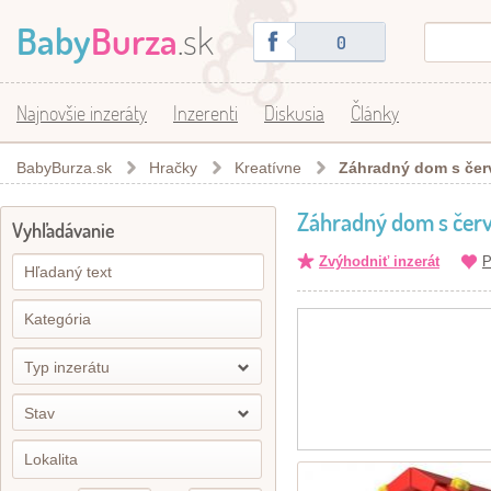
Baby
Burza
.sk
0
Najnovšie inzeráty
Inzerenti
Diskusia
Články
BabyBurza.sk
Hračky
Kreatívne
Záhradný dom s čer
Záhradný dom s čer
Vyhľadávanie
Zvýhodniť inzerát
P
Typ inzerátu
Stav