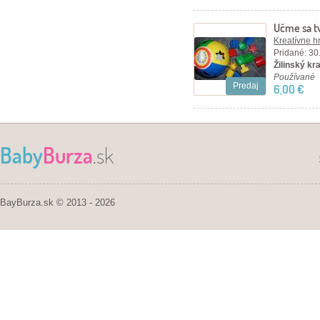
Učme sa t
Kreatívne h
Pridané: 30
Žilinský kraj
Používané
Predaj
6,00 €
Baby
Burza
.sk
BayBurza.sk © 2013 - 2026