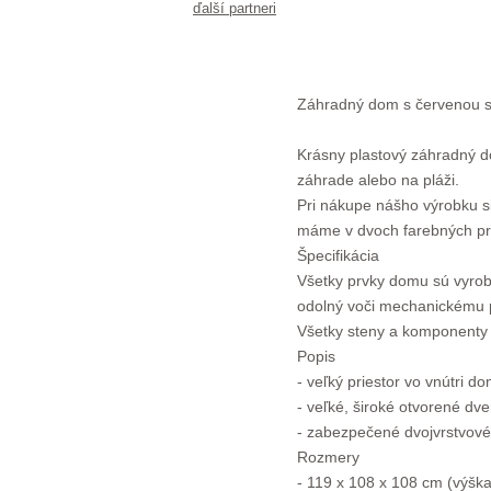
ďalší partneri
Záhradný dom s červenou s
Krásny plastový záhradný do
záhrade alebo na pláži.
Pri nákupe nášho výrobku si
máme v dvoch farebných pre
Špecifikácia
Všetky prvky domu sú vyrobe
odolný voči mechanickému p
Všetky steny a komponenty 
Popis
- veľký priestor vo vnútri 
- veľké, široké otvorené dve
- zabezpečené dvojvrstvové
Rozmery
- 119 x 108 x 108 cm (výška,