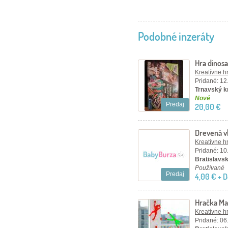
Podobné inzeráty
Hra dinos
Kreatívne h
Pridané: 12
Trnavský kr
Nové
Predaj
20,00 €
Drevená vk
Kreatívne h
Pridané: 10
Bratislavský
Používané
Predaj
4,00 € + 
Hračka Ma
Kreatívne h
Pridané: 06