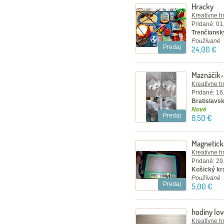
Hracky
Kreatívne h
Pridané: 01
Trenčiansky
Používané
Predaj
24,00 €
Maznáčik-
Kreatívne h
Pridané: 16
Bratislavsk
Nové
Predaj
8,50 €
Magnetick
Kreatívne h
Pridané: 29
Košický kra
Používané
Predaj
5,00 €
hodiny lo
Kreatívne h