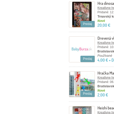
Hra dinos
Kreatívne h
Pridané: 12
Trnavský kr
Nové
Predaj
20,00 €
Drevená vk
Kreatívne h
Pridané: 10
Bratislavský
Používané
Predaj
4,00 € + 
Hračka Ma
Kreatívne h
Pridané: 06
Bratislavský
Nové
Predaj
2,00 €
Heishi bea
5mm
Kreatívne h