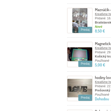
Maznáčik-
Kreatívne h
Pridané: 16
Bratislavsk
Nové
Predaj
8,50 €
Magnetick
Kreatívne h
Pridané: 29
Košický kra
Používané
Predaj
5,00 €
hodiny lo
Kreatívne h
Pridané: 22
Prešovský 
Používané
Predaj
Dohodou