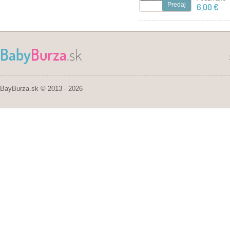
Predaj
6,00 €
Baby
Burza
.sk
BayBurza.sk © 2013 - 2026