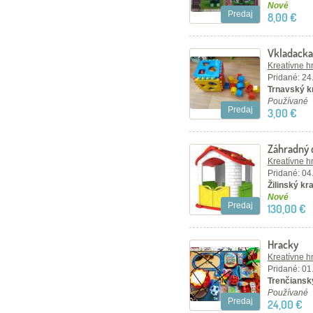
Nové
Predaj
8,00 €
Vkladacka
Kreatívne h
Pridané: 24
Trnavský kr
Používané
Predaj
3,00 €
Záhradný 
Kreatívne h
Pridané: 04
Žilinský kra
Nové
Predaj
130,00 €
Hracky
Kreatívne h
Pridané: 01
Trenčiansky
Používané
Predaj
24,00 €