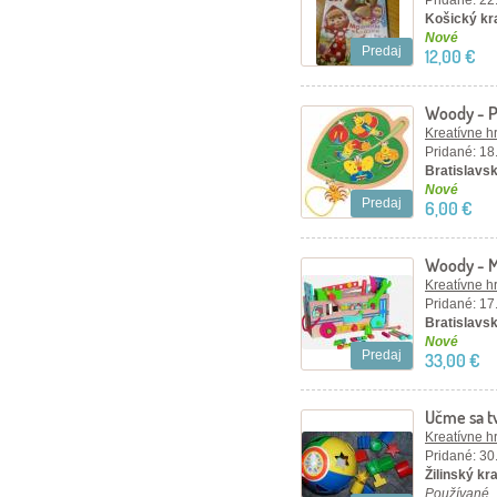
Pridané: 22
Košický kra
Nové
Predaj
12,00 €
Woody - Pr
chrobáčik
Kreatívne h
Pridané: 18
Bratislavsk
Nové
Predaj
6,00 €
Woody - M
Kreatívne h
Pridané: 17
Bratislavsk
Nové
Predaj
33,00 €
Učme sa t
Kreatívne h
Pridané: 30
Žilinský kraj
Používané