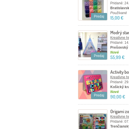
Pridané: 24
Bratislavsk
Používané
Predaj
15,00 €
Modrý sta
Kreatívne h
Pridané: 14
Prešovský 
Nové
Predaj
55,99 €
Activity 
Kreatívne h
Pridané: 29
Košický kra
Nové
Predaj
90,00 €
Origami zo
Kreatívne h
Pridané: 07
Trenčiansky