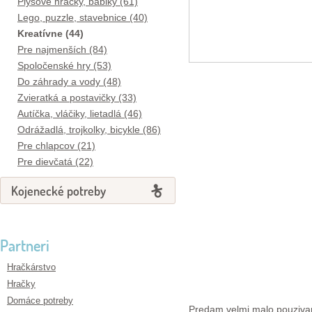
Plyšové hračky, bábiky (61)
Lego, puzzle, stavebnice (40)
Kreatívne (44)
Pre najmenších (84)
Spoločenské hry (53)
Do záhrady a vody (48)
Zvieratká a postavičky (33)
Autíčka, vláčiky, lietadlá (46)
Odrážadlá, trojkolky, bicykle (86)
Pre chlapcov (21)
Pre dievčatá (22)
Kojenecké potreby
Partneri
Hračkárstvo
Hračky
Domáce potreby
Predam velmi malo pouzivany