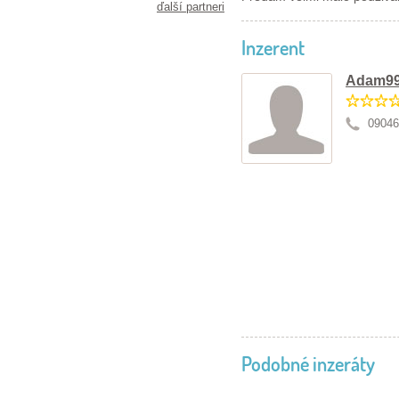
ďalší partneri
Inzerent
Adam99
09046
Podobné inzeráty