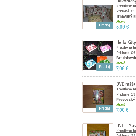
Dekoračný
Kreatívne h
Pridané: 05
Trnavský k
Nové
Predaj
5,00 €
Hello Kit
Kreatívne h
Pridané: 06
Bratislavsk
Nové
Predaj
7,00 €
DVD máša
Kreatívne h
Pridané: 13
Prešovský 
Nové
Predaj
7,00 €
DVD - Máš
Kreatívne h