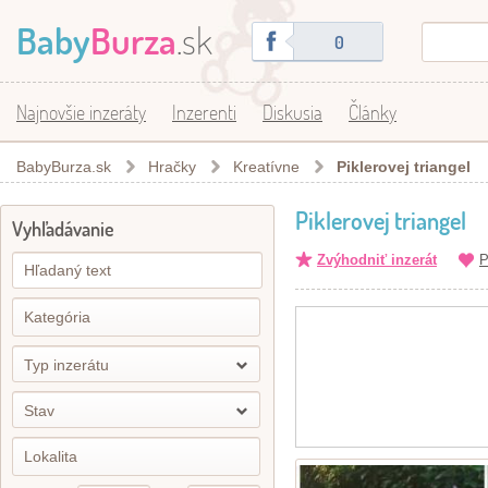
Baby
Burza
.sk
0
Najnovšie inzeráty
Inzerenti
Diskusia
Články
BabyBurza.sk
Hračky
Kreatívne
Piklerovej triangel
Piklerovej triangel
Vyhľadávanie
Zvýhodniť inzerát
P
Typ inzerátu
Stav