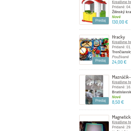
Kreatívne h
Pridané: 04
Žilinský kra
Nové
Predaj
130,00 €
Hracky
Kreatívne h
Pridané: 01
Trenčiansky
Používané
Predaj
24,00 €
Maznáčik-
Kreatívne h
Pridané: 16
Bratislavsk
Nové
Predaj
8,50 €
Magnetick
Kreatívne h
Pridané: 29