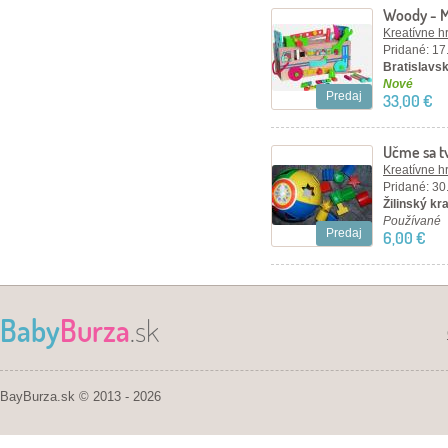
Woody - M
Kreatívne h
Pridané: 17
Bratislavsk
Nové
Predaj
33,00 €
Učme sa t
Kreatívne h
Pridané: 30
Žilinský kraj
Používané
Predaj
6,00 €
Baby
Burza
.sk
BayBurza.sk © 2013 - 2026