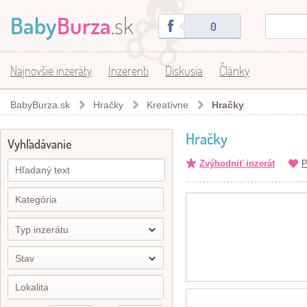
Baby
Burza
.sk
0
Najnovšie inzeráty
Inzerenti
Diskusia
Články
BabyBurza.sk
Hračky
Kreatívne
Hračky
Hračky
Vyhľadávanie
Zvýhodniť inzerát
P
Typ inzerátu
Stav