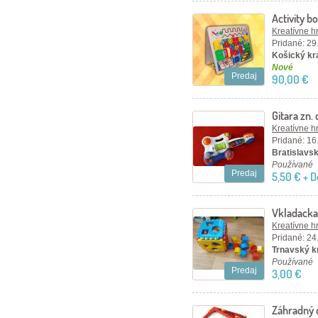
Activity 
Kreatívne h
Pridané: 29
Košický kra
Nové
Predaj
90,00 €
Gitara zn.
Kreatívne h
Pridané: 16
Bratislavský
Používané
Predaj
5,50 € + 
Vkladacka
Kreatívne h
Pridané: 24
Trnavský kr
Používané
Predaj
3,00 €
Záhradný 