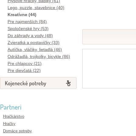
Plyšové hračky, bábiky (61)
Lego, puzzle, stavebnice (40)
Kreatívne (44)
Pre najmenších (84)
Spoločenské hry (53)
Do záhrady a vody (48)
Zvieratká a postavičky (33)
Autíčka, vláčiky, lietadlá (46)
Odrážadlá, trojkolky, bicykle (86)
Pre chlapcov (21)
Pre dievčatá (22)
Kojenecké potreby
Partneri
Hračkárstvo
Hračky
Domáce potreby