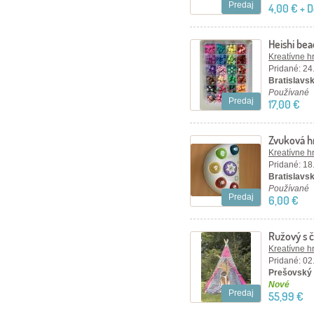
Predaj
4,00 € + 
Heishi bea
tvary 1 cm
Kreatívne h
Pridané: 24
Bratislavsk
Používané
Predaj
17,00 €
Zvuková h
Kreatívne h
Pridané: 18
Bratislavský
Používané
Predaj
6,00 €
Ružový s 
TEEPEE st
Kreatívne h
Pridané: 02
Prešovský 
Nové
Predaj
55,99 €