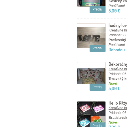
Košický kra
Používané
Predaj
5,00 €
hodiny lo
Kreatívne h
Pridané: 22
Prešovský 
Používané
Predaj
Dohodou
Dekoračný
Kreatívne h
Pridané: 05
Trnavský k
Nové
Predaj
5,00 €
Hello Kit
Kreatívne h
Pridané: 06
Bratislavsk
Nové
Predaj