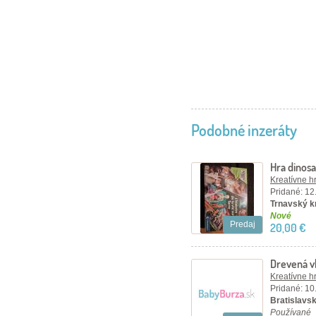
Podobné inzeráty
Hra dinos
Kreatívne h
Pridané: 12
Trnavský kr
Nové
Predaj
20,00 €
Drevená vk
Kreatívne h
Pridané: 10
Bratislavský
Používané