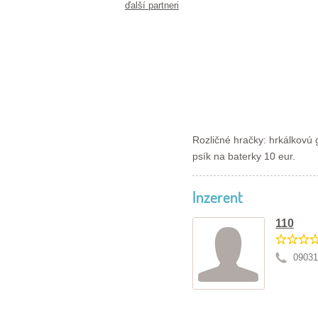
ďalší partneri
Rozličné hračky: hrkálkovú 
psík na baterky 10 eur.
Inzerent
110
09031