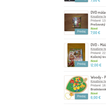
7,00 €
DVD máša
Kreatívne h
Pridané: 13
Prešovský 
Nové
Predaj
7,00 €
DVD - Máš
Kreatívne h
Pridané: 22
Košický kra
Nové
Predaj
12,00 €
Woody - Pr
chrobáčik
Kreatívne h
Pridané: 18
Bratislavsk
Nové
Predaj
6,00 €