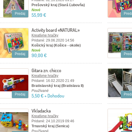
Pridané: 02.10.2020 09:27
Prešovský kraj (Stará Ľubovňa)
Nové
Predaj
Pred
55,99 €
Activity board «NATURAL»
Kreatívne hračky
Pridané: 29.06.2020 14:56
Košický kraj (Košice - okolie)
Nové
Predaj
Pred
90,00 €
Gitara zn. chicco
Kreatívne hračky
Pridané: 16.02.2020 21:49
Bratislavský kraj (Bratislava II)
Používané
Predaj
Pred
5,50 € + Dohodou
Vkladacka
Kreatívne hračky
Pridané: 24.10.2019 09:46
Trnavský kraj (Senica)
Používané