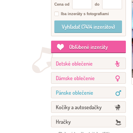
Cena od
do
Iba inzeráty s fotografiami
Obľúbené inzeráty
Detské oblečenie
Dámske oblečenie
Pánske oblečenie
Kočíky a autosedačky
Hračky