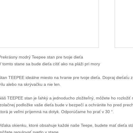
Prekrásny modrý Teepee stan pre tvoje dieťa
V tomto stane sa bude dieťa cítiť ako na pláži pri mory
Stan TEEPEE ideálne miesto na hranie pre tvoje dieťa. Dopraj dieťaťu za
vílu alebo na skrývačku a nie len.
Náš TEEPEE stan je ľahký a jednoducho zložiteľný, môžete ho rozložiť 
izolačnej podložke vaše dieťa bude v bezpečí a ochránite ho pred prec
ktorá je veľmi príjemná na dotyk. Odporúčame ho prať v 30 °.
Vďaka okienku, ktoré obsahuje každé naše Teepe, budete mať dieťa stá
môžete regulovať svetlo v stane.