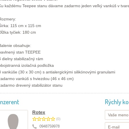
Ku každému Teepee stanu dávame zadarmo jeden veľký vankúš v tvare
Rozmery:
Šírka: 115 cm x 115 cm
Dĺžka tyčiek: 180 cm
Balenie obsahuje:
bavlnený stan TEEPEE
4 dielny stabilizačný rám
obojstranná izolačná podložka
3 vankúše (30 x 30 cm) s antialergickými silikónovými granulami
zadarmo vankúš s hviezdou (46 x 46 cm)
zadarmo drevený stabilizátor stanu
Inzerent
Rýchly ko
Rotex
(0)
0948759978