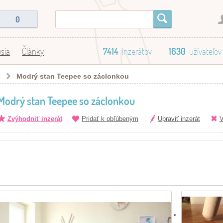
0
sia
Články
7414
inzerátov
1630
užívateľov
Modrý stan Teepee so záclonkou
Modrý stan Teepee so záclonkou
Zvýhodniť inzerát
Pridať k obľúbeným
Upraviť inzerát
V