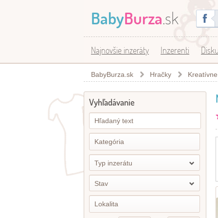
Baby
Burza
.sk
Najnovšie inzeráty
Inzerenti
Disku
BabyBurza.sk
Hračky
Kreatívne
Vyhľadávanie
Typ inzerátu
Stav