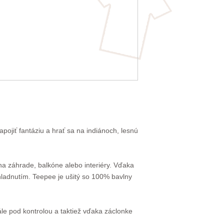
pojiť fantáziu a hrať sa na indiánoch, lesnú
na záhrade, balkóne alebo interiéry. Vďaka
hladnutím. Teepee je ušitý so 100% bavlny
le pod kontrolou a taktiež vďaka záclonke