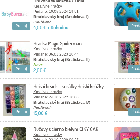
Drevená vkladačka z Lidla
Kreatívne hračky
Pridané: 10.05.2024 19:51
Bratislavský kraj (Bratislava II)
Používané
Predaj
Pred
4,00 € + Dohodou
Hračka Magic Spiderman
Kreatívne hračky
Pridané: 06.01.2023 20:44
Bratislavský kraj (Bratislava III)
Nové
Predaj
Pred
2,00 €
Heishi beads - korálky Heishi krúžky
5mm
Kreatívne hračky
Pridané: 24.10.2022 10:05
Bratislavský kraj (Bratislava IV)
Používané
Predaj
Pred
15,00 €
Ružový s čierno bielym CIKY CAKI
TEEPEE stan
Kreatívne hračky