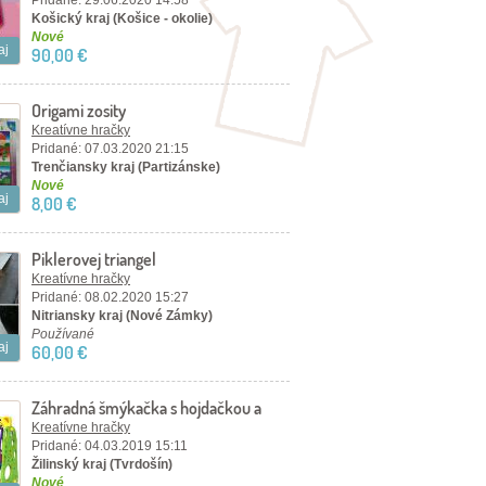
Pridané: 29.06.2020 14:58
Košický kraj (Košice - okolie)
Nové
aj
90,00 €
Origami zosity
Kreatívne hračky
Pridané: 07.03.2020 21:15
Trenčiansky kraj (Partizánske)
Nové
aj
8,00 €
Piklerovej triangel
Kreatívne hračky
Pridané: 08.02.2020 15:27
Nitriansky kraj (Nové Zámky)
Používané
aj
60,00 €
Záhradná šmýkačka s hojdačkou a
basketbalom
Kreatívne hračky
Pridané: 04.03.2019 15:11
Žilinský kraj (Tvrdošín)
Nové