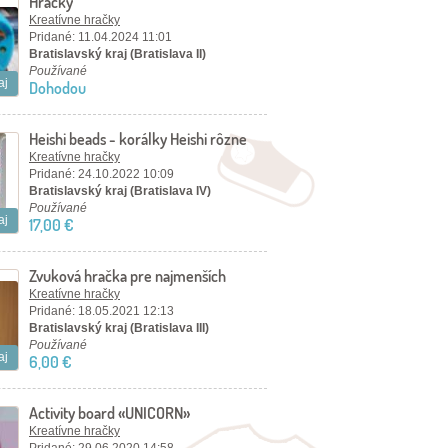
Hračky
Kreatívne hračky
Pridané: 11.04.2024 11:01
Bratislavský kraj (Bratislava II)
Používané
aj
Dohodou
Heishi beads - korálky Heishi rôzne
tvary 1 cm
Kreatívne hračky
Pridané: 24.10.2022 10:09
Bratislavský kraj (Bratislava IV)
Používané
aj
17,00 €
Zvuková hračka pre najmenších
Kreatívne hračky
Pridané: 18.05.2021 12:13
Bratislavský kraj (Bratislava III)
Používané
aj
6,00 €
Activity board «UNICORN»
Kreatívne hračky