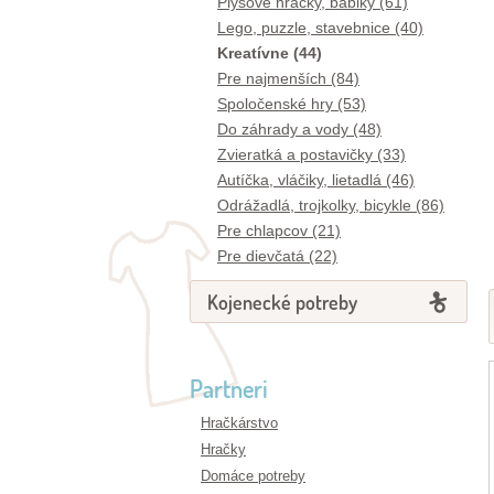
Plyšové hračky, bábiky (61)
Lego, puzzle, stavebnice (40)
Kreatívne (44)
Pre najmenších (84)
Spoločenské hry (53)
Do záhrady a vody (48)
Zvieratká a postavičky (33)
Autíčka, vláčiky, lietadlá (46)
Odrážadlá, trojkolky, bicykle (86)
Pre chlapcov (21)
Pre dievčatá (22)
Kojenecké potreby
Partneri
Hračkárstvo
Hračky
Domáce potreby