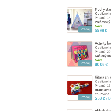
Modrý sta
Kreatívne h
Pridané: 14
Prešovský 
Nové
Predaj
55,99 €
Activity 
Kreatívne h
Pridané: 29
Košický kra
Nové
Predaj
90,00 €
Gitara zn.
Kreatívne h
Pridané: 16
Bratislavský
Používané
Predaj
5,50 € + 