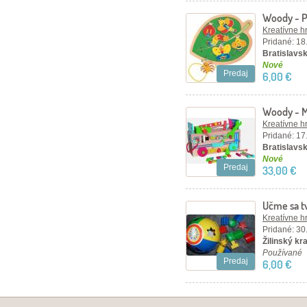
Woody - Pr
chrobáčik
Kreatívne h
Pridané: 18
Bratislavsk
Nové
Predaj
6,00 €
Woody - M
Kreatívne h
Pridané: 17
Bratislavsk
Nové
Predaj
33,00 €
Učme sa t
Kreatívne h
Pridané: 30
Žilinský kraj
Používané
Predaj
6,00 €