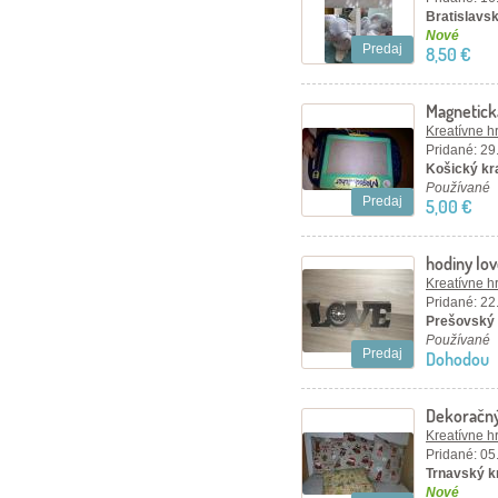
Bratislavsk
Nové
Predaj
8,50 €
Magnetick
Kreatívne h
Pridané: 29
Košický kra
Používané
Predaj
5,00 €
hodiny lo
Kreatívne h
Pridané: 22
Prešovský 
Používané
Predaj
Dohodou
Dekoračný
Kreatívne h
Pridané: 05
Trnavský k
Nové