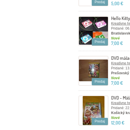
Predaj
5,00 €
Hello Kit
Kreatívne h
Pridané: 06
Bratislavsk
Nové
Predaj
7,00 €
DVD máša
Kreatívne h
Pridané: 13
Prešovský 
Nové
Predaj
7,00 €
DVD - Máš
Kreatívne h
Pridané: 22
Košický kra
Nové
Predaj
12,00 €