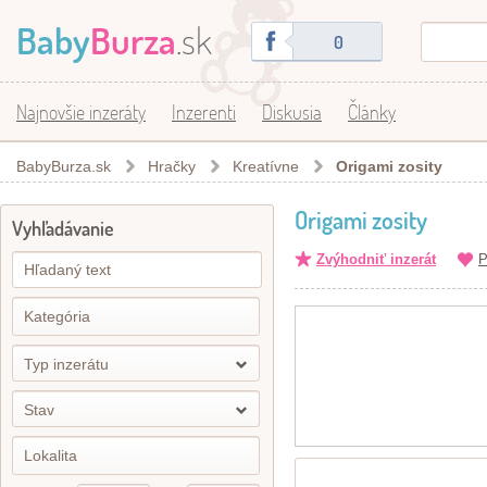
Baby
Burza
.sk
0
Najnovšie inzeráty
Inzerenti
Diskusia
Články
BabyBurza.sk
Hračky
Kreatívne
Origami zosity
Origami zosity
Vyhľadávanie
Zvýhodniť inzerát
P
Typ inzerátu
Stav