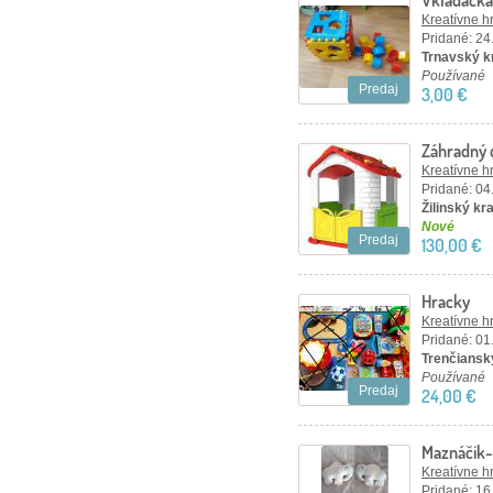
Vkladacka
Kreatívne h
Pridané: 24
Trnavský kr
Používané
Predaj
3,00 €
Záhradný 
Kreatívne h
Pridané: 04
Žilinský kra
Nové
Predaj
130,00 €
Hracky
Kreatívne h
Pridané: 01
Trenčiansky
Používané
Predaj
24,00 €
Maznáčik-
Kreatívne h
Pridané: 16