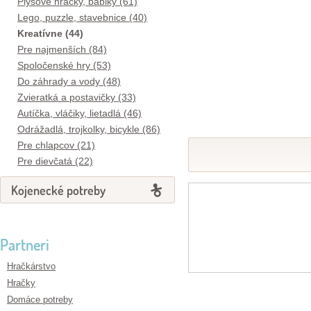
Plyšové hračky, bábiky (61)
Lego, puzzle, stavebnice (40)
Kreatívne (44)
Pre najmenších (84)
Spoločenské hry (53)
Do záhrady a vody (48)
Zvieratká a postavičky (33)
Autíčka, vláčiky, lietadlá (46)
Odrážadlá, trojkolky, bicykle (86)
Pre chlapcov (21)
Pre dievčatá (22)
Kojenecké potreby
Partneri
Hračkárstvo
Hračky
Domáce potreby