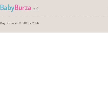
Baby
Burza
.sk
BayBurza.sk © 2013 - 2026