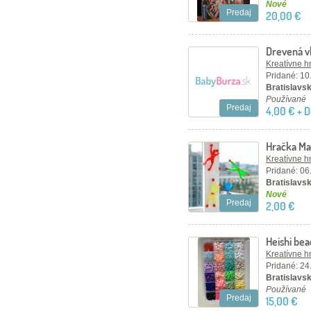
Nové
Predaj
20,00 €
Drevená vk
Kreatívne h
Pridané: 10
Bratislavský
Používané
Predaj
4,00 € + 
Hračka Ma
Kreatívne h
Pridané: 06
Bratislavský
Nové
Predaj
2,00 €
Heishi bea
5mm
Kreatívne h
Pridané: 24
Bratislavsk
Používané
Predaj
15,00 €