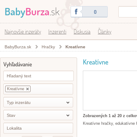
Baby
Burza
.sk
0
Najnovšie inzeráty
Inzerenti
Diskusia
Články
BabyBurza.sk
Hračky
Kreatívne
Kreatívne
Vyhľadávanie
Kreatívne
Typ inzerátu
Stav
Zobrazených 1 až 20 z celko
Kreatívne hračky, edukatívne h