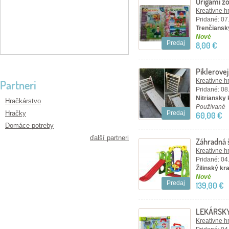
Origami zo
Kreatívne h
Pridané: 07
Trenčiansky
Nové
Predaj
8,00 €
Piklerovej
Kreatívne h
Partneri
Pridané: 08
Nitriansky
Hračkárstvo
Používané
Hračky
Predaj
60,00 €
Domáce potreby
ďalší partneri
Záhradná 
basketba
Kreatívne h
Pridané: 04
Žilinský kra
Nové
Predaj
139,00 €
LEKÁRSKY 
teplomer, 
Kreatívne h