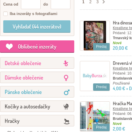
1
2
3
Cena od
do
Iba inzeráty s fotografiami
Hra dinos
Kreatívne h
Pridané: 12
Trnavský kr
Nové
Obľúbené inzeráty
Predaj
20,00 €
Detské oblečenie
Drevená vk
Kreatívne h
Pridané: 10
Dámske oblečenie
Bratislavský
Používané
Predaj
4,00 € + 
Pánske oblečenie
Hračka Ma
Kočíky a autosedačky
Kreatívne h
Pridané: 06
Bratislavský
Hračky
Nové
Predaj
2,00 €