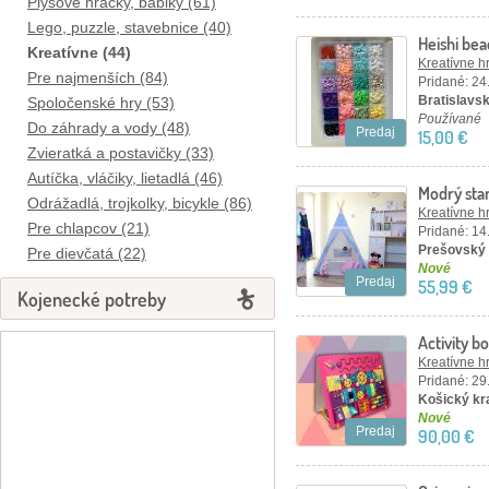
Plyšové hračky, bábiky (61)
Lego, puzzle, stavebnice (40)
Heishi bea
Kreatívne (44)
5mm
Kreatívne h
Pre najmenších (84)
Pridané: 24
Bratislavsk
Spoločenské hry (53)
Používané
Do záhrady a vody (48)
Predaj
15,00 €
Zvieratká a postavičky (33)
Autíčka, vláčiky, lietadlá (46)
Modrý sta
Odrážadlá, trojkolky, bicykle (86)
Kreatívne h
Pre chlapcov (21)
Pridané: 14
Prešovský 
Pre dievčatá (22)
Nové
Predaj
55,99 €
Kojenecké potreby
Activity 
Kreatívne h
Pridané: 29
Košický kra
Nové
Predaj
90,00 €