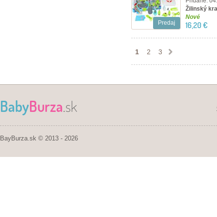
Pridané: 04
Žilinský kra
Nové
Predaj
16,20 €
1
2
3
Baby
Burza
.sk
BayBurza.sk © 2013 - 2026