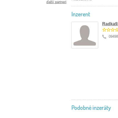
ďalší partneri
Inzerent
Radka9
09498
Podobné inzeráty