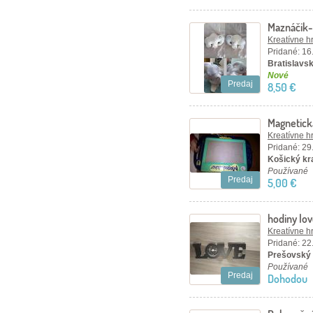
Maznáčik-
Kreatívne h
Pridané: 16
Bratislavsk
Nové
Predaj
8,50 €
Magnetick
Kreatívne h
Pridané: 29
Košický kra
Používané
Predaj
5,00 €
hodiny lo
Kreatívne h
Pridané: 22
Prešovský 
Používané
Predaj
Dohodou