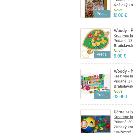
Pridané: 22
Košický kra
Nové
Predaj
12,00 €
Woody - Pr
chrobáčik
Kreatívne h
Pridané: 18
Bratislavsk
Nové
Predaj
6,00 €
Woody - M
Kreatívne h
Pridané: 17
Bratislavsk
Nové
Predaj
33,00 €
Učme sa t
Kreatívne h
Pridané: 30
Žilinský kraj
Používané