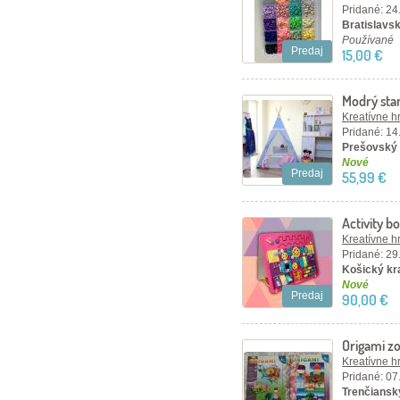
Pridané: 24
Bratislavsk
Používané
Predaj
15,00 €
Modrý sta
Kreatívne h
Pridané: 14
Prešovský 
Nové
Predaj
55,99 €
Activity 
Kreatívne h
Pridané: 29
Košický kra
Nové
Predaj
90,00 €
Origami zo
Kreatívne h
Pridané: 07
Trenčiansky