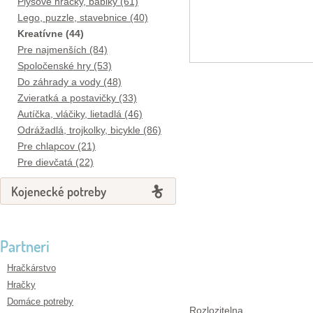
Plyšové hračky, bábiky (61)
Lego, puzzle, stavebnice (40)
Kreatívne (44)
Pre najmenších (84)
Spoločenské hry (53)
Do záhrady a vody (48)
Zvieratká a postavičky (33)
Autíčka, vláčiky, lietadlá (46)
Odrážadlá, trojkolky, bicykle (86)
Pre chlapcov (21)
Pre dievčatá (22)
Kojenecké potreby
Partneri
Hračkárstvo
Hračky
Domáce potreby
Rozlozitelna