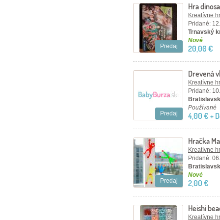
Hra dinos
Kreatívne h
Pridané: 12
Trnavský kr
Nové
Predaj
20,00 €
Drevená vk
Kreatívne h
Pridané: 10
Bratislavský
Používané
Predaj
4,00 € + 
Hračka Ma
Kreatívne h
Pridané: 06
Bratislavský
Nové
Predaj
2,00 €
Heishi bea
5mm
Kreatívne h