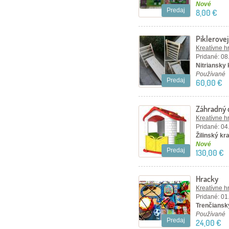
Nové
Predaj
8,00 €
Piklerovej
Kreatívne h
Pridané: 08
Nitriansky
Používané
Predaj
60,00 €
Záhradný 
Kreatívne h
Pridané: 04
Žilinský kra
Nové
Predaj
130,00 €
Hracky
Kreatívne h
Pridané: 01
Trenčiansky
Používané
Predaj
24,00 €