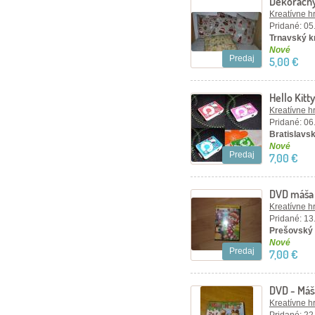
Dekoračný
Kreatívne h
Pridané: 05
Trnavský k
Nové
Predaj
5,00 €
Hello Kit
Kreatívne h
Pridané: 06
Bratislavsk
Nové
Predaj
7,00 €
DVD máša
Kreatívne h
Pridané: 13
Prešovský 
Nové
Predaj
7,00 €
DVD - Máš
Kreatívne h