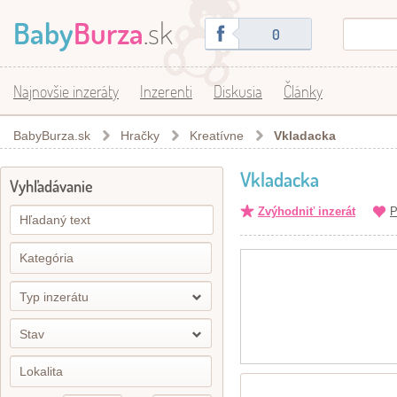
Baby
Burza
.sk
0
Najnovšie inzeráty
Inzerenti
Diskusia
Články
BabyBurza.sk
Hračky
Kreatívne
Vkladacka
Vkladacka
Vyhľadávanie
Zvýhodniť inzerát
P
Typ inzerátu
Stav