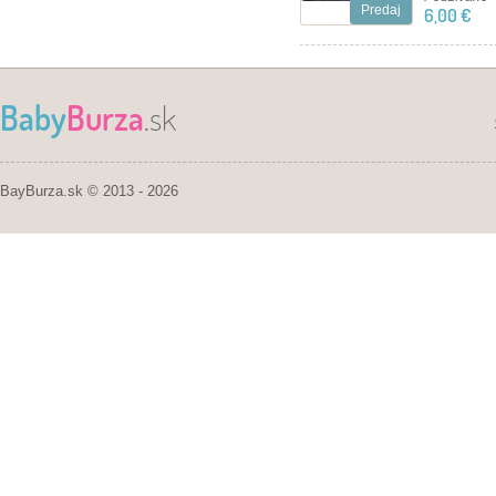
Predaj
6,00 €
Baby
Burza
.sk
BayBurza.sk © 2013 - 2026